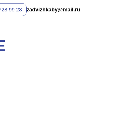
728 99 28
zadvizhkaby@mail.ru
Е