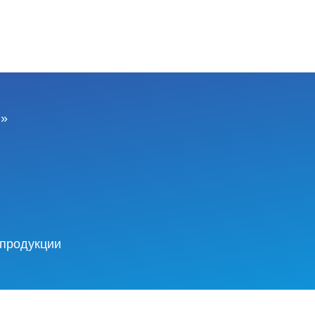
ы»
 продукции