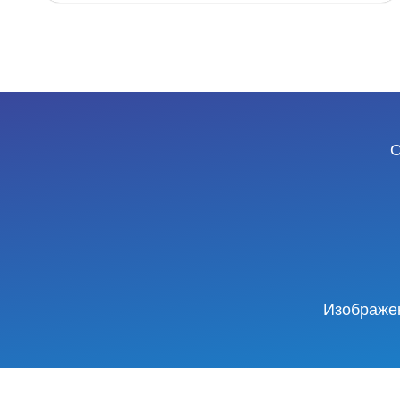
О
Изображен